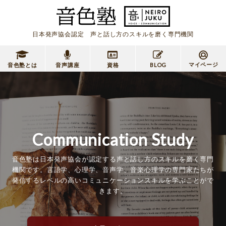
日本発声協会認定 声と話し方のスキルを磨く専門機関
マイページ
音色塾とは
音声講座
資格
BLOG
Communication Study
音色塾は日本発声協会が認定する声と話し方のスキルを磨く専門
機関です。言語学、心理学、音声学、音楽心理学の専門家たちが
発信するレベルの高いコミュニケーションスキルを学ぶことがで
きます。