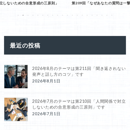
第209回「なぜあなたの質問は一撃で雰囲気を悪くしたのか」
第
1
2
3
4
5
6
7
8
9
10
11
12
13
14
15
16
17
18
19
20
最近の投稿
2026年8月のテーマは第211回「聞き返されない
発声と話し方のコツ」です
2026年8月1日
2026年7月のテーマは第210回「人間関係で対立
しないための合意形成の三原則」です
2026年7月1日