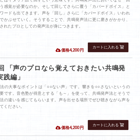
う感覚が必要なのか。そして回してさらに覆う「カバードボイス」と
ワードも出てきます。声を「回し」さらに「カバードボイス」いわれ
でかぶせていく。そうすることで、共鳴発声法に更に磨きがかかり、
されたプロとしての発声法が身につきます。
 価格4,200 円
4回 「声のプロなら覚えておきたい共鳴発
実践編」
法の大事なポイントは「○○ない声」です。響きを○○さないというの
要です。音色塾が得意とする「も～」を使って、共鳴発声法とそうで
法の違いを感じてもらいます。声を出せる場所でぜひ聴きながら声を
てください。
 価格4,200 円