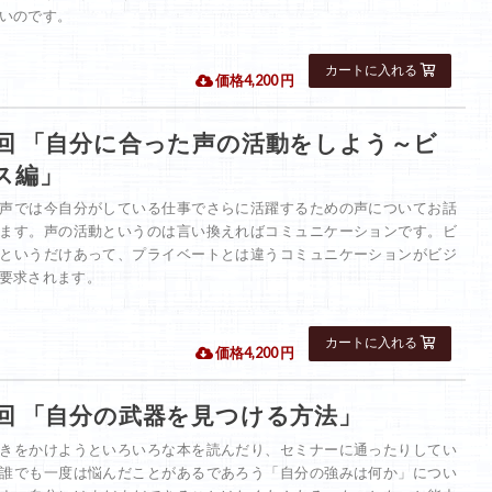
いのです。
 価格4,200 円
7回 「自分に合った声の活動をしよう～ビ
ス編」
声では今自分がしている仕事でさらに活躍するための声についてお話
ます。声の活動というのは言い換えればコミュニケーションです。ビ
というだけあって、プライベートとは違うコミュニケーションがビジ
要求されます。
 価格4,200 円
6回 「自分の武器を見つける方法」
きをかけようといろいろな本を読んだり、セミナーに通ったりしてい
誰でも一度は悩んだことがあるであろう「自分の強みは何か」につい