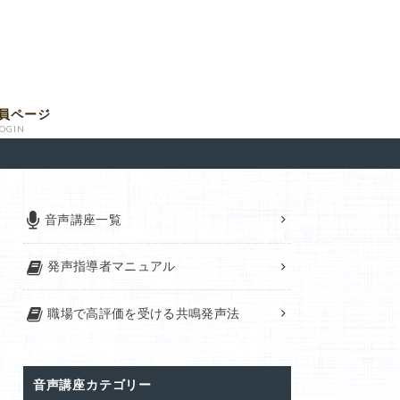
員ページ
LOGIN
音声講座一覧
発声指導者マニュアル
職場で高評価を受ける共鳴発声法
音声講座カテゴリー