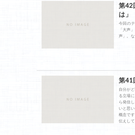
第4
は」
今回の
「大声」
声」。な
第41
自分がど
る立場に
ら発信し
いと思い
概念です
伝えして