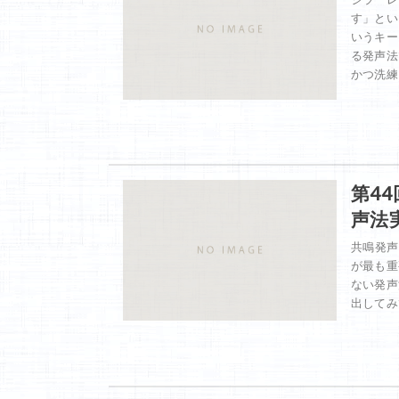
す」とい
いうキー
る発声法
かつ洗練
第4
声法
共鳴発声
が最も重
ない発声
出してみ