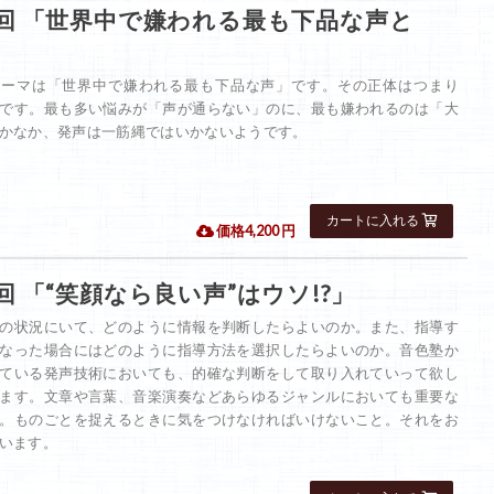
2回 「世界中で嫌われる最も下品な声と
テーマは「世界中で嫌われる最も下品な声」です。その正体はつまり
です。最も多い悩みが「声が通らない」のに、最も嫌われるのは「大
かなか、発声は一筋縄ではいかないようです。
 価格4,200 円
回 「“笑顔なら良い声”はウソ!?」
の状況にいて、どのように情報を判断したらよいのか。また、指導す
なった場合にはどのように指導方法を選択したらよいのか。音色塾か
ている発声技術においても、的確な判断をして取り入れていって欲し
ます。文章や言葉、音楽演奏などあらゆるジャンルにおいても重要な
。ものごとを捉えるときに気をつけなければいけないこと。それをお
います。