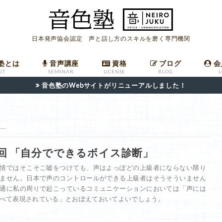
日本発声協会認定 声と話し方のスキルを磨く専門機関
塾とは
音声講座
資格
ブログ
会
UT
SEMINAR
LICENSE
BLOG
音色塾のWebサイトがリニューアルしました！
座
ールマガジン
への入会
ついて
音声講座バックナンバー
発声指導者マニュアル
職場で高評価を受けるための共鳴発声法
発声指導者資格申請フォーム
日本語話し方検定申請フォーム
4回 「自分でできるボイス診断」
情ではそこそこ嘘をつけても、声はよっぽどの上級者にならない限り
ません。日本で声のコントロールができる上級者はそうそういません
通に私の周りで起こっているコミュニケーションにおいては「声には
べて表現されている」とおぼえておいてよいでしょう。