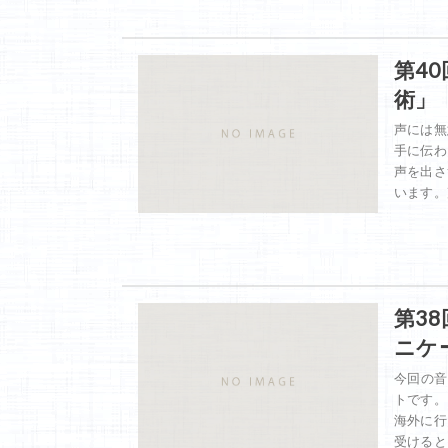
第4
術」
声には無
手に伝わ
声を出さ
います。
第3
ニケ
今回の音
トです。
海外に行
受けると