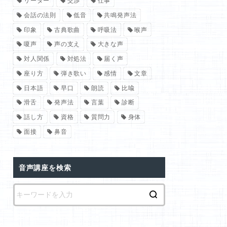
リーダー
交渉
仕事
会話の法則
低音
共鳴発声法
印象
古典歌曲
呼吸法
喉声
嗄声
声の支え
大きな声
対人関係
対処法
届く声
座り方
弾き歌い
感情
文章
日本語
早口
朗読
比喩
滑舌
発声法
言葉
診断
話し方
資格
質問力
身体
面接
鼻音
音声講座を検索