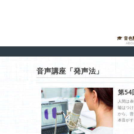
音色
ABO
音声講
有料メ
音色塾
講師に
音声講座「発声法」
第5
人間は表
嘘はつけ
から、普
本音がす