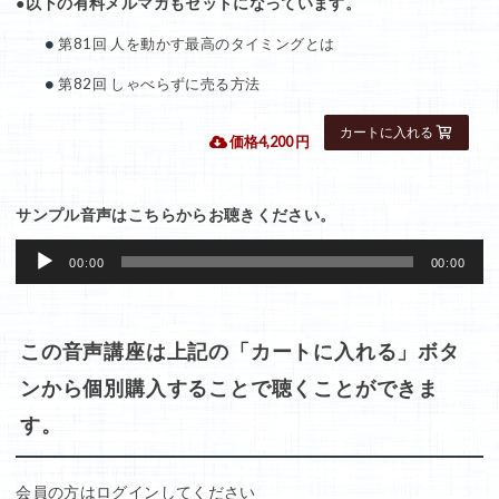
●以下の有料メルマガもセットになっています。
第81回 人を動かす最高のタイミングとは
第82回 しゃべらずに売る方法
 価格4,200 円
サンプル音声はこちらからお聴きください。
音
00:00
00:00
声
プ
レ
この音声講座は上記の「カートに入れる」ボタ
ー
ンから個別購入することで聴くことができま
ヤ
す。
ー
会員の方はログインしてください