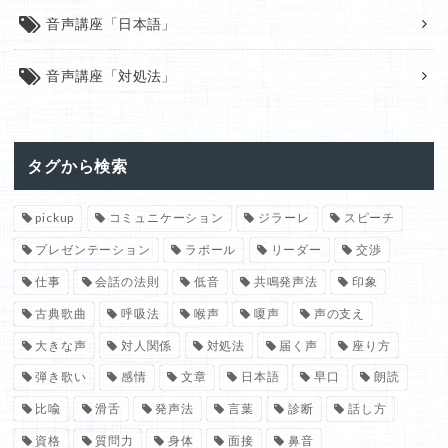
音声講座「日本語」
音声講座「対処法」
タグから検索
pickup
コミュニケーション
ジラーレ
スピーチ
プレゼンテーション
ラポール
リーダー
交渉
仕事
会話の法則
低音
共鳴発声法
印象
古典歌曲
呼吸法
喉声
嗄声
声の支え
大きな声
対人関係
対処法
届く声
座り方
弾き歌い
感情
文章
日本語
早口
朗読
比喩
滑舌
発声法
言葉
診断
話し方
資格
質問力
身体
面接
鼻音