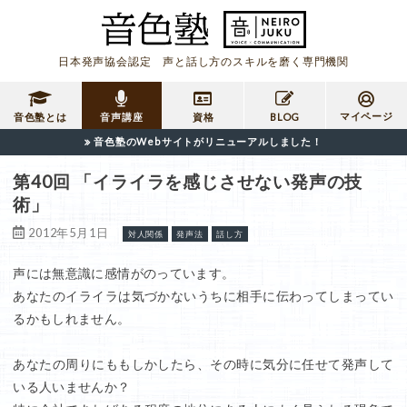
日本発声協会認定 声と話し方のスキルを磨く専門機関
マイページ
音色塾とは
音声講座
資格
BLOG
音色塾のWebサイトがリニューアルしました！
第40回 「イライラを感じさせない発声の技
術」
2012年5月1日
対人関係
発声法
話し方
声には無意識に感情がのっています。
あなたのイライラは気づかないうちに相手に伝わってしまってい
るかもしれません。
あなたの周りにももしかしたら、その時に気分に任せて発声して
いる人いませんか？