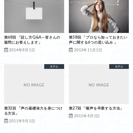
第68回 「話し方Q&A～皆さんの
第58回 「プロなら知っておきたい
疑問にお答えします」
声に関する6つの思い込み 」
2014年9月1日
2013年11月1日
共鳴発声法
呼吸法
発声法
共鳴発声法
呼吸法
発声法
喉声
第32回 「声の基礎体力を身につけ
第27回 「喉声を卒業する方法」
る方法」
2011年4月1日
2011年9月1日