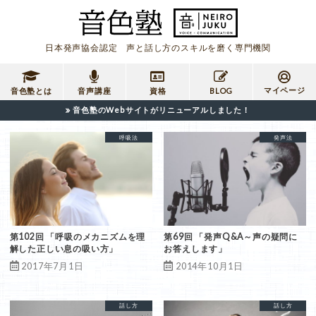
日本発声協会認定 声と話し方のスキルを磨く専門機関
マイページ
音色塾とは
音声講座
資格
BLOG
音色塾のWebサイトがリニューアルしました！
呼吸法
共鳴発声法
呼吸法
発声法
第102回 「呼吸のメカニズムを理
第69回 「発声Q&A～声の疑問に
解した正しい息の吸い方」
お答えします」
2017年7月1日
2014年10月1日
共鳴発声法
呼吸法
話し方
共鳴発声法
呼吸法
発声法
話し方