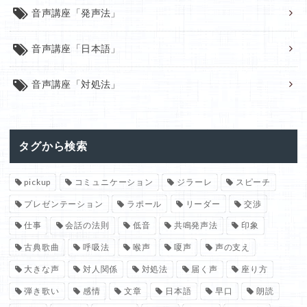
音声講座「発声法」
音声講座「日本語」
音声講座「対処法」
タグから検索
pickup
コミュニケーション
ジラーレ
スピーチ
プレゼンテーション
ラポール
リーダー
交渉
仕事
会話の法則
低音
共鳴発声法
印象
古典歌曲
呼吸法
喉声
嗄声
声の支え
大きな声
対人関係
対処法
届く声
座り方
弾き歌い
感情
文章
日本語
早口
朗読