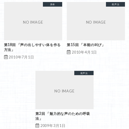
共鳴発声法
呼吸法
発声法
喉声
身体
共鳴発声法
大きな声
呼吸法
届く声
発声法
第18回 「声の出しやすい体を作る
第15回 「本能の叫び」
方法」
2010年4月1日
2010年7月1日
共鳴発声法
呼吸法
発声法
喉声
第2回 「魅力的な声のための呼吸
法」
2009年3月1日