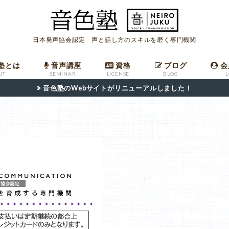
日本発声協会認定 声と話し方のスキルを磨く専門機関
塾とは
音声講座
資格
ブログ
会
UT
SEMINAR
LICENSE
BLOG
音色塾のWebサイトがリニューアルしました！
座
ールマガジン
への入会
ついて
音声講座バックナンバー
発声指導者マニュアル
職場で高評価を受けるための共鳴発声法
発声指導者資格申請フォーム
日本語話し方検定申請フォーム