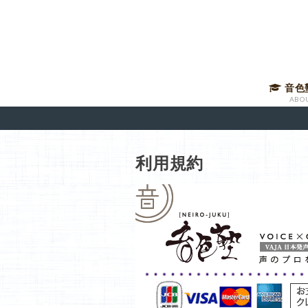
音色
ABO
音声講
有料メ
音色塾
講師に
利用規約