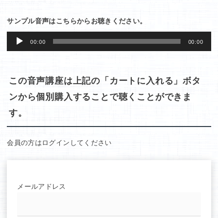
サンプル音声はこちらからお聴きください。
音
00:00
00:00
声
プ
レ
この音声講座は上記の「カートに入れる」ボタ
ー
ンから個別購入することで聴くことができま
ヤ
す。
ー
会員の方はログインしてください
メールアドレス