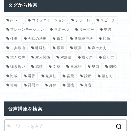
タグから検索
pickup
コミュニケーション
ジラーレ
スピーチ
プレゼンテーション
ラポール
リーダー
交渉
仕事
会話の法則
低音
共鳴発声法
印象
古典歌曲
呼吸法
喉声
嗄声
声の支え
大きな声
対人関係
対処法
届く声
座り方
弾き歌い
感情
文章
日本語
早口
朗読
比喩
滑舌
発声法
言葉
診断
話し方
資格
質問力
身体
面接
鼻音
音声講座を検索