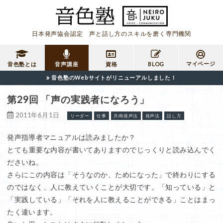
日本発声協会認定 声と話し方のスキルを磨く専門機関
マイページ
音色塾とは
音声講座
資格
BLOG
音色塾のWebサイトがリニューアルしました！
第29回 「声の実践者になろう」
2011年6月1日
リーダー
仕事
共鳴発声法
発声法
話し方
発声指導者マニュアルは読みましたか？
とても重要な内容が書いてありますのでじっくりと読み込んでく
ださいね。
さらにこの内容は「そうなのか、ためになった」で終わりにする
のではなく、人に教えていくことが大切です。「知っている」と
「実践している」「それを人に教えることができる」ことはまっ
たく違います。