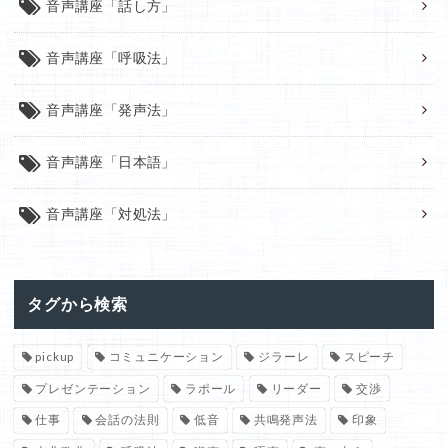
音声講座「話し方」
音声講座「呼吸法」
音声講座「発声法」
音声講座「日本語」
音声講座「対処法」
タグから検索
pickup
コミュニケーション
ジラーレ
スピーチ
プレゼンテーション
ラポール
リーダー
交渉
仕事
会話の法則
低音
共鳴発声法
印象