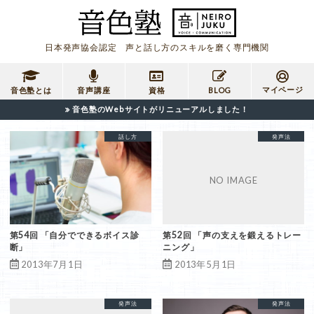
日本発声協会認定 声と話し方のスキルを磨く専門機関
マイページ
音色塾とは
音声講座
資格
BLOG
音色塾のWebサイトがリニューアルしました！
共鳴発声法
発声法
話し方
診断
共鳴発声法
声の支え
発声法
第54回 「自分でできるボイス診
第52回 「声の支えを鍛えるトレー
断」
ニング」
2013年7月1日
2013年5月1日
共鳴発声法
発声法
スピーチ
対処法
発声法