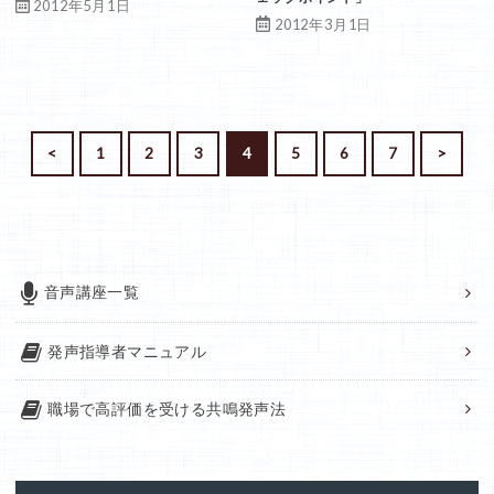
2012年5月1日
2012年3月1日
<
1
2
3
4
5
6
7
>
音声講座一覧
発声指導者マニュアル
職場で高評価を受ける共鳴発声法