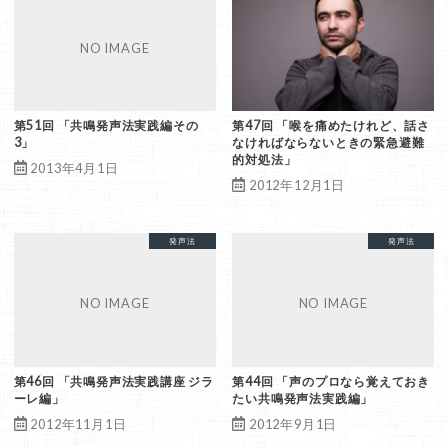
第51回 「共鳴発声法実践編その
第47回 「喉を痛めたけれど、話さ
3」
なければならないときの緊急避難
的対処法」
2013年4月1日
2012年12月1日
共鳴発声法
ジラーレ
発声法
共鳴発声法
発声法
第46回 「共鳴発声法実践講座 ジラ
第44回 「声のプロなら覚えておき
ーレ編」
たい共鳴発声法実践編」
2012年11月1日
2012年9月1日