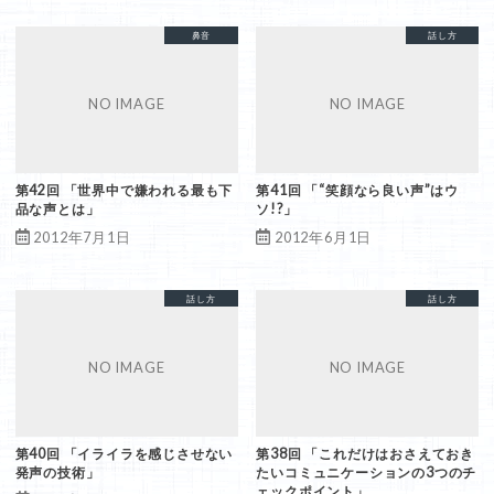
届く声
発声法
話し方
印象
喉声
鼻音
発声法
話し方
第42回 「世界中で嫌われる最も下
第41回 「“笑顔なら良い声”はウ
品な声とは」
ソ!?」
2012年7月1日
2012年6月1日
対人関係
発声法
話し方
対人関係
発声法
話し方
第40回 「イライラを感じさせない
第38回 「これだけはおさえておき
発声の技術」
たいコミュニケーションの3つのチ
ェックポイント」