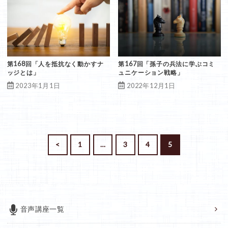
第168回「人を抵抗なく動かすナ
第167回「孫子の兵法に学ぶコミ
ッジとは」
ュニケーション戦略」
2023年1月1日
2022年12月1日
<
1
…
3
4
5
音声講座一覧