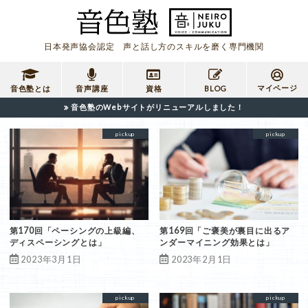
日本発声協会認定 声と話し方のスキルを磨く専門機関
マイページ
音色塾とは
音声講座
資格
BLOG
音色塾のWebサイトがリニューアルしました！
pickup
pickup
第170回「ペーシングの上級編、
第169回「ご褒美が裏目に出るア
ディスペーシングとは」
ンダーマイニング効果とは」
2023年3月1日
2023年2月1日
pickup
pickup