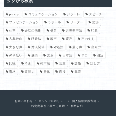
タグから検索
pickup
コミュニケーション
ジラーレ
スピーチ
プレゼンテーション
ラポール
リーダー
交渉
仕事
会話の法則
低音
共鳴発声法
印象
古典歌曲
呼吸法
喉声
嗄声
声の支え
大きな声
対人関係
対処法
届く声
座り方
弾き歌い
感情
文章
日本語
早口
朗読
比喩
滑舌
発声法
言葉
診断
話し方
資格
質問力
身体
面接
鼻音
お問い合わせ
キャンセルポリシー
個人情報保護方針
特定商取引に基づく表示
利用規約