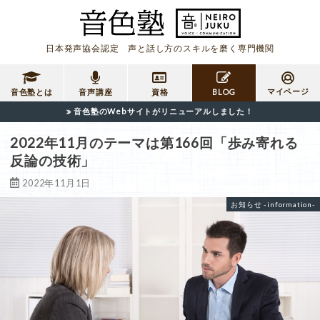
日本発声協会認定 声と話し方のスキルを磨く専門機関
マイページ
音色塾とは
音声講座
資格
BLOG
音色塾のWebサイトがリニューアルしました！
2022年11月のテーマは第166回「歩み寄れる
反論の技術」
2022年11月1日
お知らせ -information-