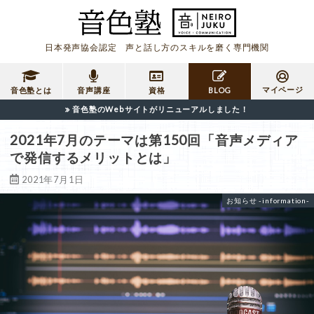
日本発声協会認定 声と話し方のスキルを磨く専門機関
マイページ
音色塾とは
音声講座
資格
BLOG
音色塾のWebサイトがリニューアルしました！
2021年7月のテーマは第150回「音声メディア
で発信するメリットとは」
2021年7月1日
お知らせ -information-