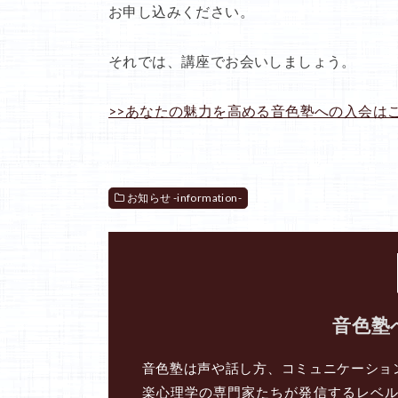
お申し込みください。
それでは、講座でお会いしましょう。
>>あなたの魅力を高める音色塾への入会は
お知らせ -information-
音色塾
音色塾は声や話し方、コミュニケーショ
楽心理学の専門家たちが発信するレベ