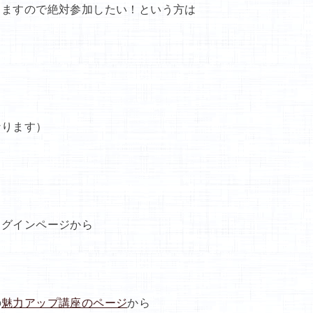
りますので絶対参加したい！という方は
なります）
ログインページから
の
魅力アップ講座のページ
から