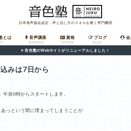
日本発声協会認定 声と話し方のスキルを磨く専門機関
塾とは
音声講座
資格
ブログ
会
UT
SEMINAR
LICENSE
BLOG
音色塾のWebサイトがリニューアルしました！
座
ールマガジン
への入会
ついて
音声講座バックナンバー
発声指導者マニュアル
職場で高評価を受けるための共鳴発声法
発声指導者資格申請フォーム
日本語話し方検定申請フォーム
込みは7日から
）午前0時からスタートします。
、あっという間に埋まってしまうことが