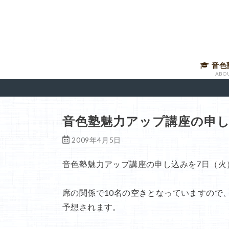
音色
ABO
音声講
有料メ
音色塾
講師に
音色塾魅力アップ講座の申し
2009年4月5日
音色塾魅力アップ講座の申し込みを7日（火
席の関係で10名の空きとなっていますので
予想されます。