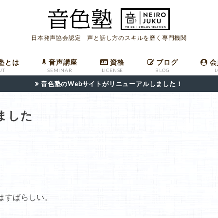
日本発声協会認定 声と話し方のスキルを磨く専門機関
塾とは
音声講座
資格
ブログ
会
UT
SEMINAR
LICENSE
BLOG
音色塾のWebサイトがリニューアルしました！
座
ールマガジン
への入会
ついて
音声講座バックナンバー
発声指導者マニュアル
職場で高評価を受けるための共鳴発声法
発声指導者資格申請フォーム
日本語話し方検定申請フォーム
ました
。
はすばらしい。