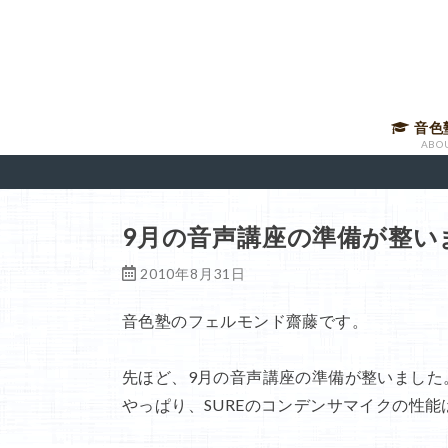
音色
ABO
音声講
有料メ
音色塾
講師に
9月の音声講座の準備が整い
2010年8月31日
音色塾のフェルモンド齋藤です。
先ほど、9月の音声講座の準備が整いました
やっぱり、SUREのコンデンサマイクの性能