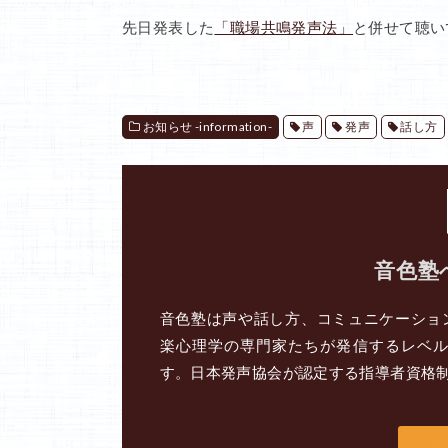
先日発表した
「職場共鳴発声法」
と併せて聴い
お知らせ -information-
声
発声
話し方
音色塾
音色塾は声や話し方、コミュニケーショ
楽心理学の専門家たちが発信するレベ
す。日本発声協会が認定する指導者資格