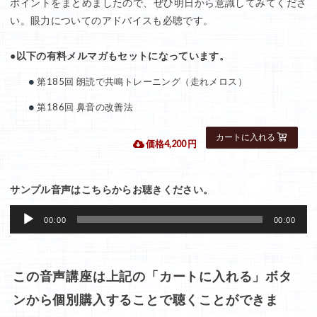
ポイントをまとめましたので、ぜひ明日から意識してみてくださ
い。眼力についてのアドバイスも必聴です。
●以下の有料メルマガもセットになっています。
第185回 朗読で共鳴トレーニング（走れメロス）
第186回 鼻音の改善法
 価格4,200 円
サンプル音声はこちらからお聴きください。
音
00:00
00:00
声
プ
レ
この音声講座は上記の「カートに入れる」ボタ
ー
ンから個別購入することで聴くことができま
ヤ