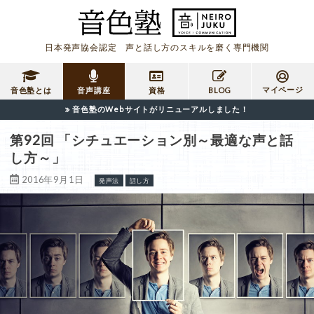
日本発声協会認定 声と話し方のスキルを磨く専門機関
マイページ
音色塾とは
音声講座
資格
BLOG
音色塾のWebサイトがリニューアルしました！
第92回 「シチュエーション別～最適な声と話
し方～」
2016年9月1日
発声法
話し方