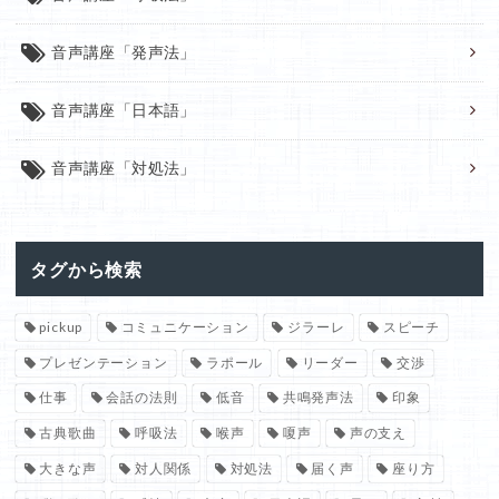
音声講座「発声法」
音声講座「日本語」
音声講座「対処法」
タグから検索
pickup
コミュニケーション
ジラーレ
スピーチ
プレゼンテーション
ラポール
リーダー
交渉
仕事
会話の法則
低音
共鳴発声法
印象
古典歌曲
呼吸法
喉声
嗄声
声の支え
大きな声
対人関係
対処法
届く声
座り方