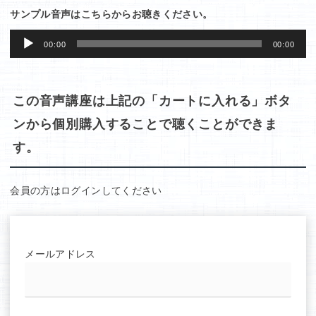
サンプル音声はこちらからお聴きください。
音
00:00
00:00
声
プ
レ
この音声講座は上記の「カートに入れる」ボタ
ー
ンから個別購入することで聴くことができま
ヤ
す。
ー
会員の方はログインしてください
メールアドレス