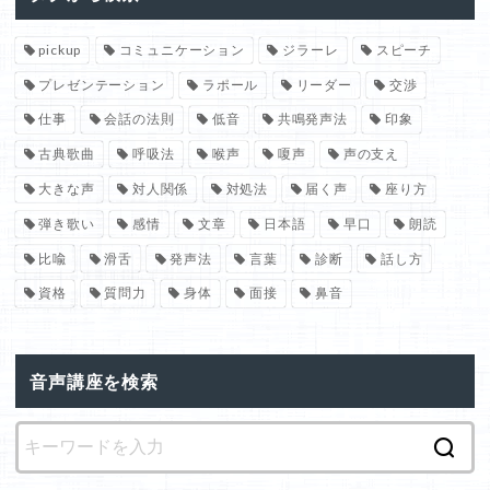
pickup
コミュニケーション
ジラーレ
スピーチ
プレゼンテーション
ラポール
リーダー
交渉
仕事
会話の法則
低音
共鳴発声法
印象
古典歌曲
呼吸法
喉声
嗄声
声の支え
大きな声
対人関係
対処法
届く声
座り方
弾き歌い
感情
文章
日本語
早口
朗読
比喩
滑舌
発声法
言葉
診断
話し方
資格
質問力
身体
面接
鼻音
音声講座を検索