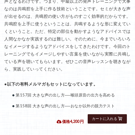
声となるわけです。つまり、中級以上の発声トレーニングで大事
なのは共鳴腔を上手に作る技術ということです。セミが大きな声
が出せるのは、共鳴腔の使い方がものすごく効率的だからです。
共鳴腔を上手に使うということは、共鳴するような形に変えてい
くということ。ただ、特定の部位を動かすようなアドバイスでは
人間なかなか実践するのは難しい。そのために、今までいろいろ
なイメージするようなアドバイスをしてきたわけです。今回のト
レーニングでもイメージしやすい言葉を使いながら実際に共鳴し
ている声を聴いてもらいます。ぜひこの音声レッスンを聴きなが
ら、実践していってください。
●以下の有料メルマガもセットになっています。
第157回 大きな声の出し方──喉頭原音の出力を高める
第158回 大きな声の出し方──おなか以外の脱力テスト
 価格4,200 円