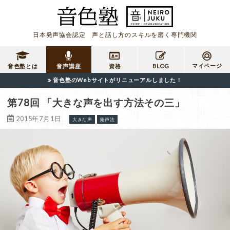
日本発声協会認定 声と話し方のスキルを磨く専門機関
マイページ
音色塾とは
音声講座
資格
BLOG
音色塾のWebサイトがリニューアルしました！
第78回 「大きな声を出す方法その三」
2015年7月1日
大きな声
発声法