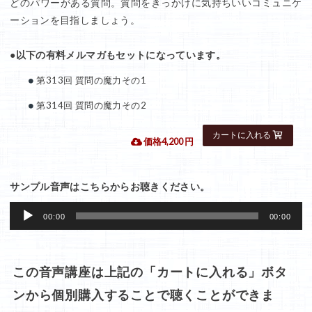
どのパワーがある質問。質問をきっかけに気持ちいいコミュニケ
ーションを目指しましょう。
●以下の有料メルマガもセットになっています。
第313回 質問の魔力その1
第314回 質問の魔力その2
 価格4,200 円
サンプル音声はこちらからお聴きください。
音
00:00
00:00
声
プ
レ
この音声講座は上記の「カートに入れる」ボタ
ー
ンから個別購入することで聴くことができま
ヤ