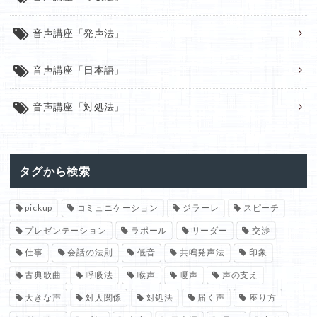
音声講座「発声法」
音声講座「日本語」
音声講座「対処法」
タグから検索
pickup
コミュニケーション
ジラーレ
スピーチ
プレゼンテーション
ラポール
リーダー
交渉
仕事
会話の法則
低音
共鳴発声法
印象
古典歌曲
呼吸法
喉声
嗄声
声の支え
大きな声
対人関係
対処法
届く声
座り方