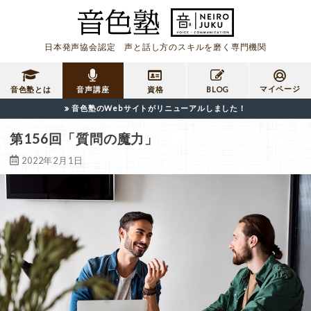
日本発声協会認定 声と話し方のスキルを磨く専門機関
マイページ
音色塾とは
音声講座
資格
BLOG
音色塾のWebサイトがリニューアルしました！
第156回「質問の魔力」
2022年2月1日