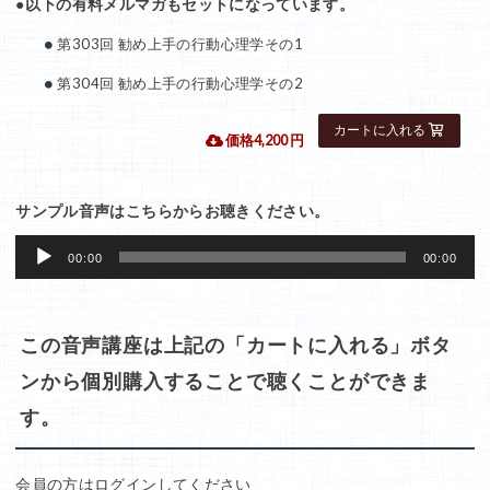
●以下の有料メルマガもセットになっています。
第303回 勧め上手の行動心理学その1
第304回 勧め上手の行動心理学その2
 価格4,200 円
サンプル音声はこちらからお聴きください。
音
00:00
00:00
声
プ
レ
この音声講座は上記の「カートに入れる」ボタ
ー
ンから個別購入することで聴くことができま
ヤ
す。
ー
会員の方はログインしてください