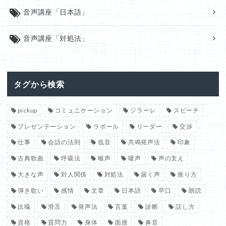
音声講座「日本語」
音声講座「対処法」
タグから検索
pickup
コミュニケーション
ジラーレ
スピーチ
プレゼンテーション
ラポール
リーダー
交渉
仕事
会話の法則
低音
共鳴発声法
印象
古典歌曲
呼吸法
喉声
嗄声
声の支え
大きな声
対人関係
対処法
届く声
座り方
弾き歌い
感情
文章
日本語
早口
朗読
比喩
滑舌
発声法
言葉
診断
話し方
資格
質問力
身体
面接
鼻音