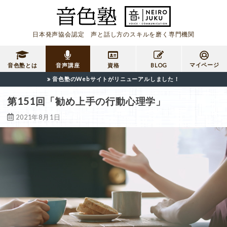
日本発声協会認定 声と話し方のスキルを磨く専門機関
マイページ
音色塾とは
音声講座
資格
BLOG
音色塾のWebサイトがリニューアルしました！
第151回「勧め上手の行動心理学」
2021年8月1日