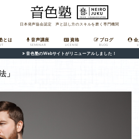
日本発声協会認定 声と話し方のスキルを磨く専門機関
塾とは
音声講座
資格
ブログ
会
UT
SEMINAR
LICENSE
BLOG
音色塾のWebサイトがリニューアルしました！
座
ールマガジン
への入会
ついて
音声講座バックナンバー
発声指導者マニュアル
職場で高評価を受けるための共鳴発声法
発声指導者資格申請フォーム
日本語話し方検定申請フォーム
法」