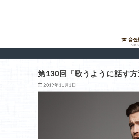
音色
ABO
音声講
有料メ
音色塾
講師に
第130回「歌うように話す方
2019年11月1日