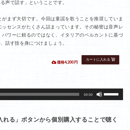
ある声で話す」ということです。
とがまず大切です。今回は童謡を歌うことを推奨していま
エッセンスがたくさん詰まっています。その秘密は音声レ
、パワーに頼るのではなく、イタリアのベルカントに基づ
い、話す技を身につけましょう。
 価格4,200 円
。
ボ
00:00
リ
ュ
ー
入れる」ボタンから個別購入することで聴く
ム