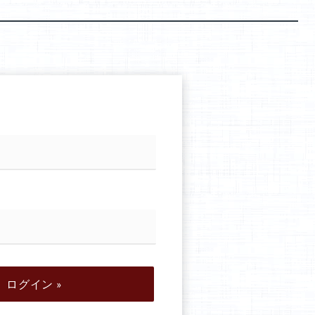
調
節
に
は
上
下
矢
印
キ
ー
を
使
っ
て
く
だ