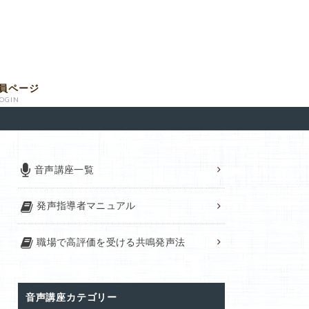
員ページ
LOGIN
音声講座一覧
発声指導者マニュアル
職場で高評価を受ける共鳴発声法
音声講座カテゴリー