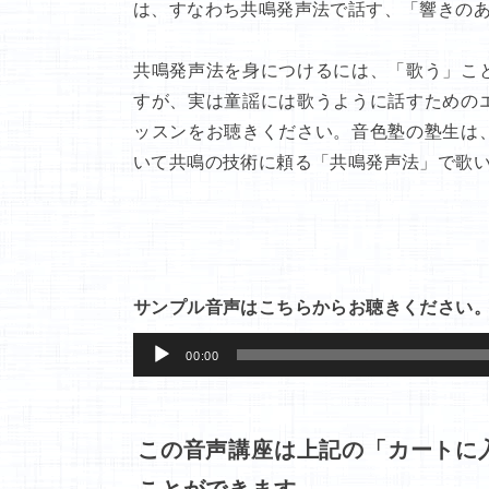
は、すなわち共鳴発声法で話す、「響きの
共鳴発声法を身につけるには、「歌う」こ
すが、実は童謡には歌うように話すための
ッスンをお聴きください。音色塾の塾生は
いて共鳴の技術に頼る「共鳴発声法」で歌
サンプル音声はこちらからお聴きください
音
00:00
声
プ
レ
この音声講座は上記の「カートに
ー
ことができます。