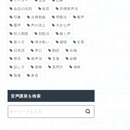
リーダー
交渉
仕事
会話の法則
低音
共鳴発声法
印象
古典歌曲
呼吸法
喉声
嗄声
声の支え
大きな声
対人関係
対処法
届く声
座り方
弾き歌い
感情
文章
日本語
早口
朗読
比喩
滑舌
発声法
言葉
診断
話し方
資格
質問力
身体
面接
鼻音
音声講座を検索