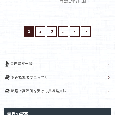
2017年2月1日
1
2
3
…
7
>
音声講座一覧
発声指導者マニュアル
職場で高評価を受ける共鳴発声法
最新の記事