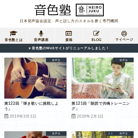
日本発声協会認定 声と話し方のスキルを磨く専門機関
マイページ
音色塾とは
音声講座
資格
BLOG
音色塾のWebサイトがリニューアルしました！
弾き歌い
発声法
共鳴発声法
発声法
朗読
第122回「弾き歌いに挑戦しよ
第121回「朗読で共鳴トレーニン
う」
グ」
2019年3月1日
2019年2月1日
対処法
発声法
喉声
コミュニケーション
発声法
嗄声