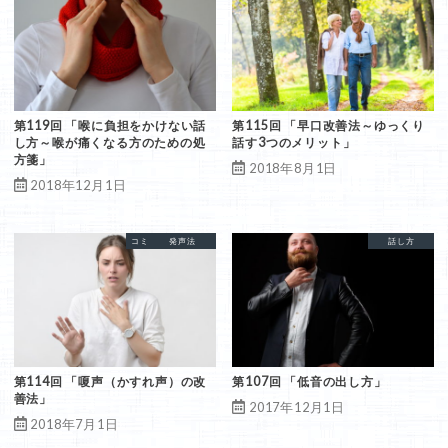
第119回 「喉に負担をかけない話
第115回 「早口改善法～ゆっくり
し方～喉が痛くなる方のための処
話す3つのメリット」
方箋」
2018年8月1日
2018年12月1日
コミュニケーション
発声法
嗄声
発声法
話し方
低音
第114回 「嗄声（かすれ声）の改
第107回 「低音の出し方」
善法」
2017年12月1日
2018年7月1日