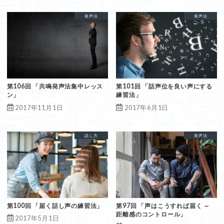
共鳴発声法
発声法
発声法
第106回 「共鳴発声法集中レッス
第101回 「話声位を良い声にする
ン」
練習法」
2017年11月1日
2017年6月1日
届く声
発声法
話し方
届く声
発声法
第100回 「届く話し声の練習法」
第97回 「声はこうすれば届く ～
距離感のコントロール」
2017年5月1日