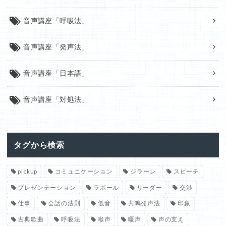
音声講座「呼吸法」
音声講座「発声法」
音声講座「日本語」
音声講座「対処法」
タグから検索
pickup
コミュニケーション
ジラーレ
スピーチ
プレゼンテーション
ラポール
リーダー
交渉
仕事
会話の法則
低音
共鳴発声法
印象
古典歌曲
呼吸法
喉声
嗄声
声の支え