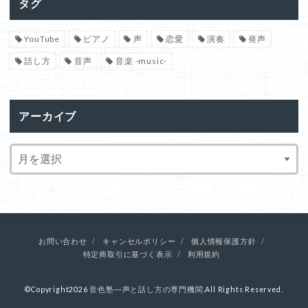
タグ
YouTube
ピアノ
声
恋愛
演奏
発声
話し方
音声
音楽 -music-
アーカイブ
お問い合わせ
キャンセルポリシー
個人情報保護方針
特定商取引に基づく表示
利用規約
©Copyright2026
音色塾―声と話し方の専門機関
.All Rights Reserved.