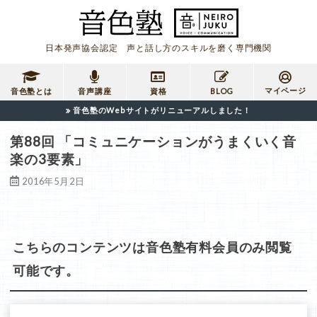
日本発声協会認定 声と話し方のスキルを磨く専門機関
マイページ
音色塾とは
音声講座
資格
BLOG
音色塾のWebサイトがリニューアルしました！
第88回 「コミュニケーションがうまくいく音
楽の3要素」
2016年5月2日
こちらのコンテンツは音色塾有料会員のみ閲覧
可能です。