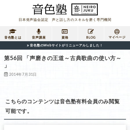
日本発声協会認定 声と話し方のスキルを磨く専門機関
マイページ
音色塾とは
音声講座
資格
BLOG
音色塾のWebサイトがリニューアルしました！
第56回 「声磨きの王道～古典歌曲の使い方～
」
2014年7月31日
こちらのコンテンツは音色塾有料会員のみ閲覧
可能です。