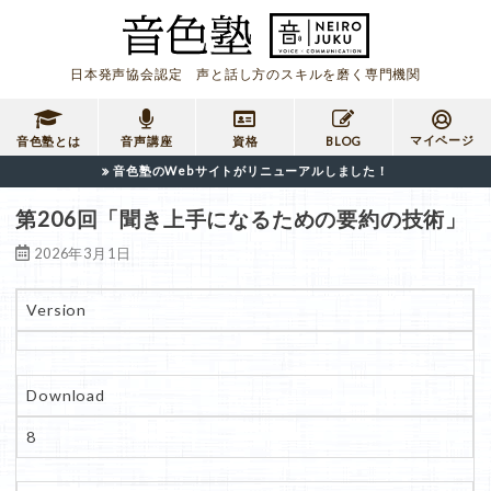
日本発声協会認定 声と話し方のスキルを磨く専門機関
マイページ
音色塾とは
音声講座
資格
BLOG
音色塾のWebサイトがリニューアルしました！
第206回「聞き上手になるための要約の技術」
2026年3月1日
Version
Download
8