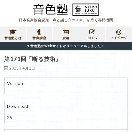
日本発声協会認定 声と話し方のスキルを磨く専門機関
マイページ
音色塾とは
音声講座
資格
BLOG
音色塾のWebサイトがリニューアルしました！
第171回「断る技術」
2023年4月2日
Version
Download
25