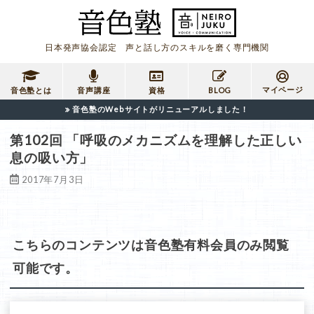
日本発声協会認定 声と話し方のスキルを磨く専門機関
マイページ
音色塾とは
音声講座
資格
BLOG
音色塾のWebサイトがリニューアルしました！
第102回 「呼吸のメカニズムを理解した正しい
息の吸い方」
2017年7月3日
こちらのコンテンツは音色塾有料会員のみ閲覧
可能です。