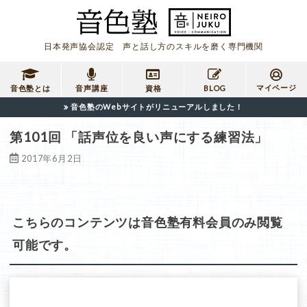
日本発声協会認定 声と話し方のスキルを磨く専門機関
マイページ
音色塾とは
音声講座
資格
BLOG
音色塾のWebサイトがリニューアルしました！
第101回 「話声位を良い声にする練習法」
2017年6月2日
こちらのコンテンツは音色塾有料会員のみ閲覧
可能です。