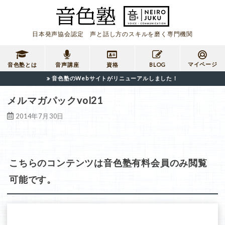
日本発声協会認定 声と話し方のスキルを磨く専門機関
マイページ
音色塾とは
音声講座
資格
BLOG
音色塾のWebサイトがリニューアルしました！
メルマガパックvol21
2014年7月30日
こちらのコンテンツは音色塾有料会員のみ閲覧
可能です。