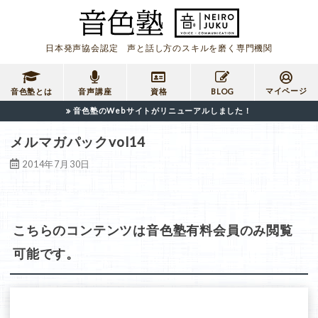
日本発声協会認定 声と話し方のスキルを磨く専門機関
マイページ
音色塾とは
音声講座
資格
BLOG
音色塾のWebサイトがリニューアルしました！
メルマガパックvol14
2014年7月30日
こちらのコンテンツは音色塾有料会員のみ閲覧
可能です。