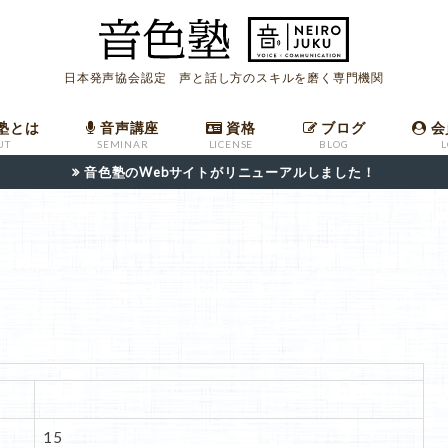
日本発声協会認定 声と話し方のスキルを磨く専門機関
塾とは
音声講座
資格
ブログ
会
UT
SEMINAR
LICENSE
BLOG
音色塾のWebサイトがリニューアルしました！
座
ールマガジン
への入会
ついて
音声講座バックナンバー
発声指導者マニュアル
職場で高評価を受けるための共鳴発声法
発声指導者資格申請フォーム
日本語話し方検定申請フォーム
15