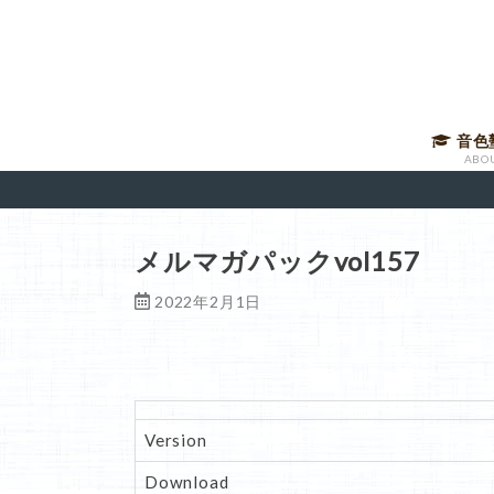
音色
ABO
音声講
有料メ
音色塾
講師に
メルマガパックvol157
2022年2月1日
Version
Download