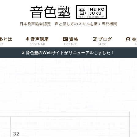
日本発声協会認定 声と話し方のスキルを磨く専門機関
塾とは
音声講座
資格
ブログ
会
UT
SEMINAR
LICENSE
BLOG
音色塾のWebサイトがリニューアルしました！
座
ールマガジン
への入会
ついて
音声講座バックナンバー
発声指導者マニュアル
職場で高評価を受けるための共鳴発声法
発声指導者資格申請フォーム
日本語話し方検定申請フォーム
32