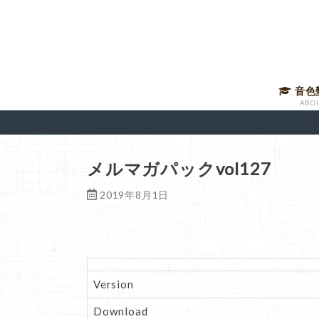
音色
ABO
音声講
有料メ
音色塾
講師に
メルマガパックvol127
2019年8月1日
Version
Download