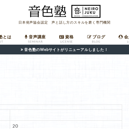
日本発声協会認定 声と話し方のスキルを磨く専門機関
塾とは
音声講座
資格
ブログ
会
UT
SEMINAR
LICENSE
BLOG
音色塾のWebサイトがリニューアルしました！
座
ールマガジン
への入会
ついて
音声講座バックナンバー
発声指導者マニュアル
職場で高評価を受けるための共鳴発声法
発声指導者資格申請フォーム
日本語話し方検定申請フォーム
20