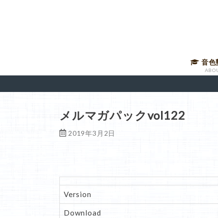
音色
ABO
音声講
有料メ
音色塾
講師に
メルマガパックvol122
2019年3月2日
Version
Download